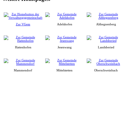
Zur VGem
Adelshofen
Althegnenberg
Hattenhofen
Jesenwang
Landsberied
Mammendorf
Mittelstetten
Oberschweinbach