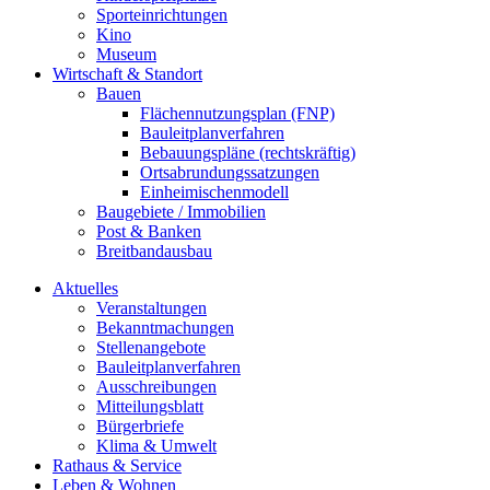
Sporteinrichtungen
Kino
Museum
Wirtschaft & Standort
Bauen
Flächennutzungsplan (FNP)
Bauleitplanverfahren
Bebauungspläne (rechtskräftig)
Ortsabrundungssatzungen
Einheimischenmodell
Baugebiete / Immobilien
Post & Banken
Breitbandausbau
Aktuelles
Veranstaltungen
Bekanntmachungen
Stellenangebote
Bauleitplanverfahren
Ausschreibungen
Mitteilungsblatt
Bürgerbriefe
Klima & Umwelt
Rathaus & Service
Leben & Wohnen