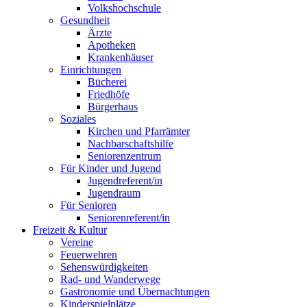
Volkshochschule
Gesundheit
Ärzte
Apotheken
Krankenhäuser
Einrichtungen
Bücherei
Friedhöfe
Bürgerhaus
Soziales
Kirchen und Pfarrämter
Nachbarschaftshilfe
Seniorenzentrum
Für Kinder und Jugend
Jugendreferent/in
Jugendraum
Für Senioren
Seniorenreferent/in
Freizeit & Kultur
Vereine
Feuerwehren
Sehenswürdigkeiten
Rad- und Wanderwege
Gastronomie und Übernachtungen
Kinderspielplätze