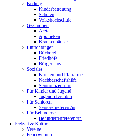
Bildung
Kinderbetreuung
Schulen
Volkshochschule
Gesundheit
Ärzte
Apotheken
Krankenhäuser
Einrichtungen
Bücherei
Friedhöfe
Bürgerhaus
Soziales
Kirchen und Pfarrämter
Nachbarschaftshilfe
Seniorenzentrum
Für Kinder und Jugend
Jugendreferent/in
Für Senioren
Seniorenreferent/in
Für Behinderte
Behindertenreferent/in
Freizeit & Kultur
Vereine
Feuerwehren