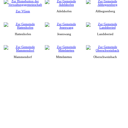
Zur VGem
Adelshofen
Althegnenberg
Hattenhofen
Jesenwang
Landsberied
Mammendorf
Mittelstetten
Oberschweinbach