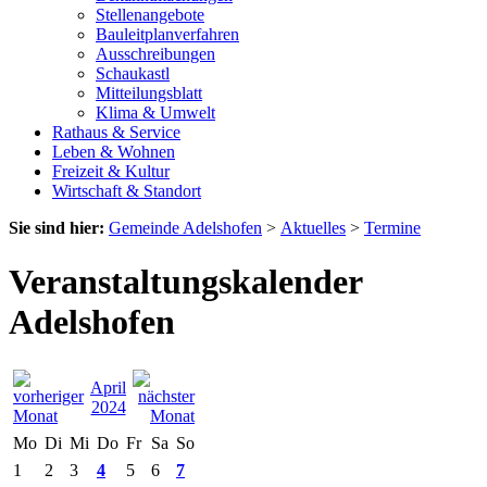
Stellenangebote
Bauleitplanverfahren
Ausschreibungen
Schaukastl
Mitteilungsblatt
Klima & Umwelt
Rathaus & Service
Leben & Wohnen
Freizeit & Kultur
Wirtschaft & Standort
Sie sind hier:
Gemeinde Adelshofen
>
Aktuelles
>
Termine
Veranstaltungskalender
Adelshofen
April
2024
Mo
Di
Mi
Do
Fr
Sa
So
1
2
3
4
5
6
7