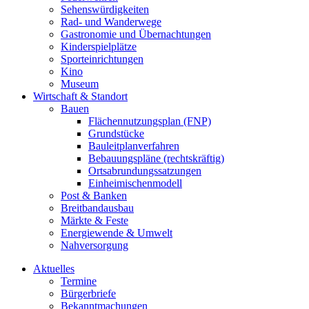
Sehenswürdigkeiten
Rad- und Wanderwege
Gastronomie und Übernachtungen
Kinderspielplätze
Sporteinrichtungen
Kino
Museum
Wirtschaft & Standort
Bauen
Flächennutzungsplan (FNP)
Grundstücke
Bauleitplanverfahren
Bebauungspläne (rechtskräftig)
Ortsabrundungssatzungen
Einheimischenmodell
Post & Banken
Breitbandausbau
Märkte & Feste
Energiewende & Umwelt
Nahversorgung
Aktuelles
Termine
Bürgerbriefe
Bekanntmachungen