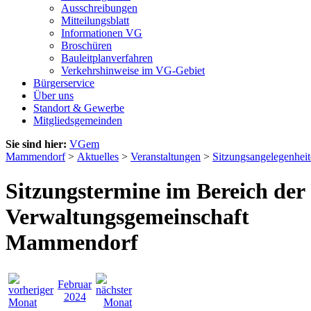
Ausschreibungen
Mitteilungsblatt
Informationen VG
Broschüren
Bauleitplanverfahren
Verkehrshinweise im VG-Gebiet
Bürgerservice
Über uns
Standort & Gewerbe
Mitgliedsgemeinden
Sie sind hier:
VGem
Mammendorf
>
Aktuelles
>
Veranstaltungen
>
Sitzungsangelegenhei
Sitzungstermine im Bereich der
Verwaltungsgemeinschaft
Mammendorf
Februar
2024