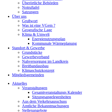
Überörtliche Behörden
Notruftafel
Satzungen
Über uns
Grußwort
Was ist eine VGem ?
Geografische Lage
Klima & Umwelt
Energienutzungsplan
Kommunale Wärmeplanung
Standort & Gewerbe
Grundstücke
Gewerbeverband
Nahversorgung im Landkreis
Breitbandausbau
Klimaschutzkonzept
Mitgliedsgemeinden
Aktuelles
Veranstaltungen
Gesamtveranstaltungs Kalender
Sitzungsangelegenheiten
Aus dem Verkehrsausschuss
Amtliche Bekanntmachungen
Stellenangebote