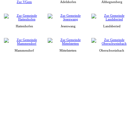
Zur VGem
Adelshofen
Althegnenberg
Hattenhofen
Jesenwang
Landsberied
Mammendorf
Mittelstetten
Oberschweinbach