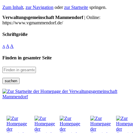
Zum Inhalt
,
zur Navigation
oder
zur Startseite
springen.
Verwaltungsgemeinschaft Mammendorf
| Online:
https://www.vgmammendorf.de/
Schriftgröße
A
A
A
Finden in gesamter Seite
suchen