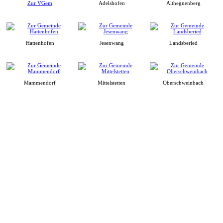
Zur VGem
Adelshofen
Althegnenberg
Hattenhofen
Jesenwang
Landsberied
Mammendorf
Mittelstetten
Oberschweinbach