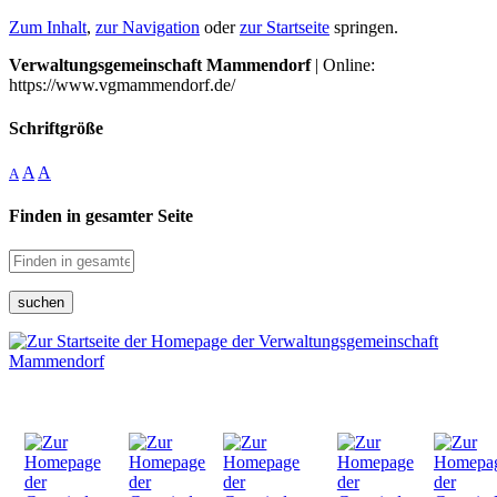
Zum Inhalt
,
zur Navigation
oder
zur Startseite
springen.
Verwaltungsgemeinschaft Mammendorf
| Online:
https://www.vgmammendorf.de/
Schriftgröße
A
A
A
Finden in gesamter Seite
suchen