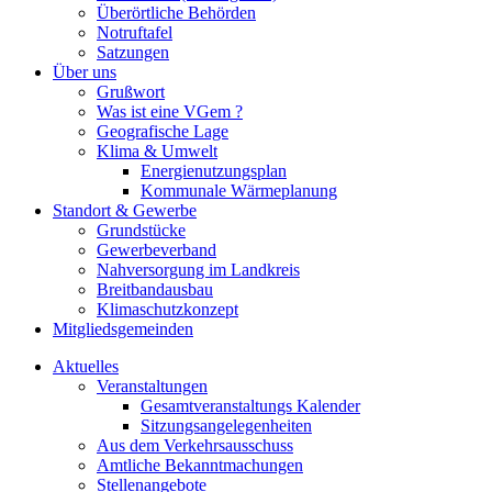
Überörtliche Behörden
Notruftafel
Satzungen
Über uns
Grußwort
Was ist eine VGem ?
Geografische Lage
Klima & Umwelt
Energienutzungsplan
Kommunale Wärmeplanung
Standort & Gewerbe
Grundstücke
Gewerbeverband
Nahversorgung im Landkreis
Breitbandausbau
Klimaschutzkonzept
Mitgliedsgemeinden
Aktuelles
Veranstaltungen
Gesamtveranstaltungs Kalender
Sitzungsangelegenheiten
Aus dem Verkehrsausschuss
Amtliche Bekanntmachungen
Stellenangebote