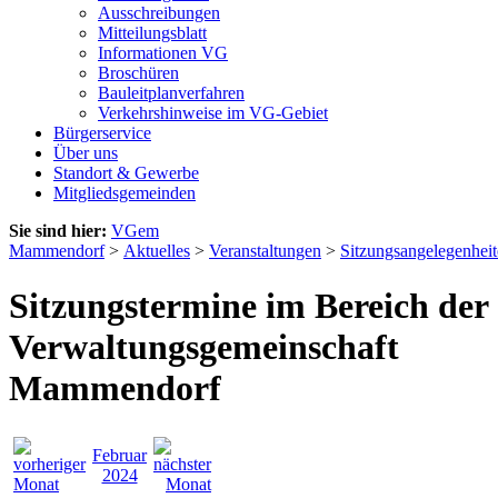
Ausschreibungen
Mitteilungsblatt
Informationen VG
Broschüren
Bauleitplanverfahren
Verkehrshinweise im VG-Gebiet
Bürgerservice
Über uns
Standort & Gewerbe
Mitgliedsgemeinden
Sie sind hier:
VGem
Mammendorf
>
Aktuelles
>
Veranstaltungen
>
Sitzungsangelegenhei
Sitzungstermine im Bereich der
Verwaltungsgemeinschaft
Mammendorf
Februar
2024