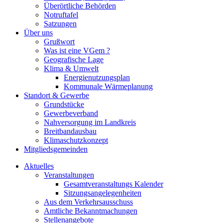
Überörtliche Behörden
Notruftafel
Satzungen
Über uns
Grußwort
Was ist eine VGem ?
Geografische Lage
Klima & Umwelt
Energienutzungsplan
Kommunale Wärmeplanung
Standort & Gewerbe
Grundstücke
Gewerbeverband
Nahversorgung im Landkreis
Breitbandausbau
Klimaschutzkonzept
Mitgliedsgemeinden
Aktuelles
Veranstaltungen
Gesamtveranstaltungs Kalender
Sitzungsangelegenheiten
Aus dem Verkehrsausschuss
Amtliche Bekanntmachungen
Stellenangebote