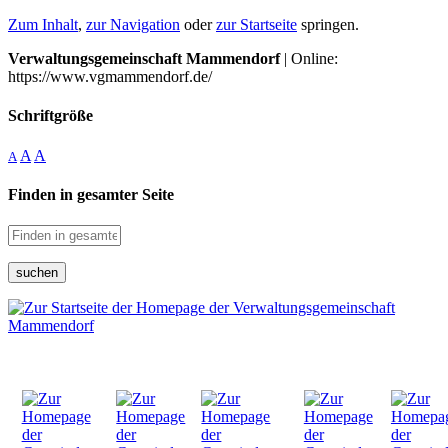
Zum Inhalt
,
zur Navigation
oder
zur Startseite
springen.
Verwaltungsgemeinschaft Mammendorf
| Online:
https://www.vgmammendorf.de/
Schriftgröße
A
A
A
Finden in gesamter Seite
suchen