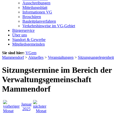
Ausschreibungen
Mitteilungsblatt
Informationen VG
Broschüren
Bauleitplanverfahren
Verkehrshinweise im VG-Gebiet
Bürgerservice
Über uns
Standort & Gewerbe
Mitgliedsgemeinden
Sie sind hier:
VGem
Mammendorf
>
Aktuelles
>
Veranstaltungen
>
Sitzungsangelegenhei
Sitzungstermine im Bereich der
Verwaltungsgemeinschaft
Mammendorf
Januar
2025