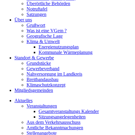
Überörtliche Behörden
Notruftafel
Satzungen
Über uns
Grußwort
Was ist eine VGem ?
Geografische Lage
Klima & Umwelt
Energienutzungsplan
Kommunale Wärmeplanung
Standort & Gewerbe
Grundstücke
Gewerbeverband
Nahversorgung im Landkreis
Breitbandausbau
Klimaschutzkonzept
Mitgliedsgemeinden
Aktuelles
Veranstaltungen
Gesamtveranstaltungs Kalender
Sitzungsangelegenheiten
Aus dem Verkehrsausschuss
Amtliche Bekanntmachungen
Stellenangebote