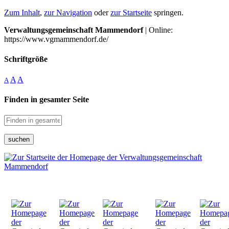
Zum Inhalt
,
zur Navigation
oder
zur Startseite
springen.
Verwaltungsgemeinschaft Mammendorf
| Online:
https://www.vgmammendorf.de/
Schriftgröße
A
A
A
Finden in gesamter Seite
suchen