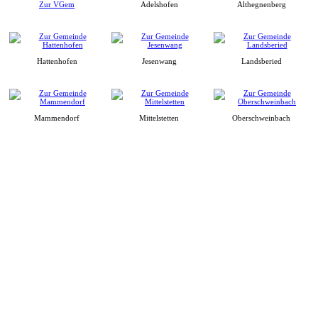
Zur VGem
Adelshofen
Althegnenberg
Hattenhofen
Jesenwang
Landsberied
Mammendorf
Mittelstetten
Oberschweinbach