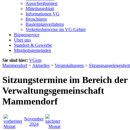
Ausschreibungen
Mitteilungsblatt
Informationen VG
Broschüren
Bauleitplanverfahren
Verkehrshinweise im VG-Gebiet
Bürgerservice
Über uns
Standort & Gewerbe
Mitgliedsgemeinden
Sie sind hier:
VGem
Mammendorf
>
Aktuelles
>
Veranstaltungen
>
Sitzungsangelegenhei
Sitzungstermine im Bereich der
Verwaltungsgemeinschaft
Mammendorf
November
2024