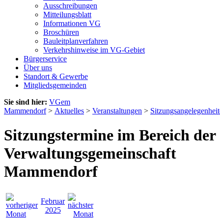
Ausschreibungen
Mitteilungsblatt
Informationen VG
Broschüren
Bauleitplanverfahren
Verkehrshinweise im VG-Gebiet
Bürgerservice
Über uns
Standort & Gewerbe
Mitgliedsgemeinden
Sie sind hier:
VGem
Mammendorf
>
Aktuelles
>
Veranstaltungen
>
Sitzungsangelegenhei
Sitzungstermine im Bereich der
Verwaltungsgemeinschaft
Mammendorf
Februar
2025