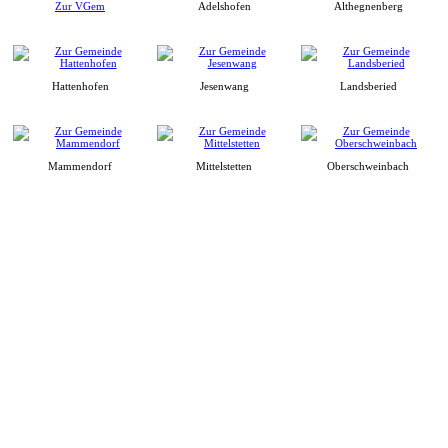
Zur VGem
Adelshofen
Althegnenberg
Hattenhofen
Jesenwang
Landsberied
Mammendorf
Mittelstetten
Oberschweinbach