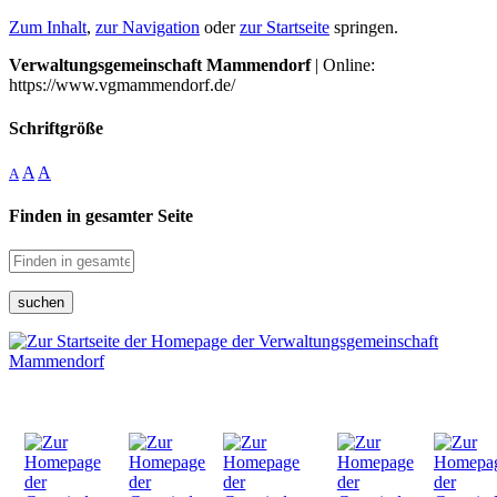
Zum Inhalt
,
zur Navigation
oder
zur Startseite
springen.
Verwaltungsgemeinschaft Mammendorf
| Online:
https://www.vgmammendorf.de/
Schriftgröße
A
A
A
Finden in gesamter Seite
suchen