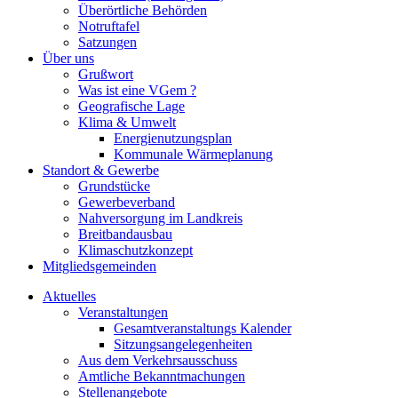
Überörtliche Behörden
Notruftafel
Satzungen
Über uns
Grußwort
Was ist eine VGem ?
Geografische Lage
Klima & Umwelt
Energienutzungsplan
Kommunale Wärmeplanung
Standort & Gewerbe
Grundstücke
Gewerbeverband
Nahversorgung im Landkreis
Breitbandausbau
Klimaschutzkonzept
Mitgliedsgemeinden
Aktuelles
Veranstaltungen
Gesamtveranstaltungs Kalender
Sitzungsangelegenheiten
Aus dem Verkehrsausschuss
Amtliche Bekanntmachungen
Stellenangebote