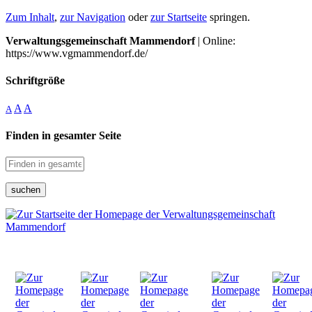
Zum Inhalt
,
zur Navigation
oder
zur Startseite
springen.
Verwaltungsgemeinschaft Mammendorf
| Online:
https://www.vgmammendorf.de/
Schriftgröße
A
A
A
Finden in gesamter Seite
suchen