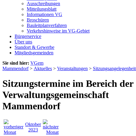
Ausschreibungen
Mitteilungsblatt
Informationen VG
Broschüren
Bauleitplanverfahren
Verkehrshinweise im VG-Gebiet
Bürgerservice
Über uns
Standort & Gewerbe
Mitgliedsgemeinden
Sie sind hier:
VGem
Mammendorf
>
Aktuelles
>
Veranstaltungen
>
Sitzungsangelegenhei
Sitzungstermine im Bereich der
Verwaltungsgemeinschaft
Mammendorf
Oktober
2023