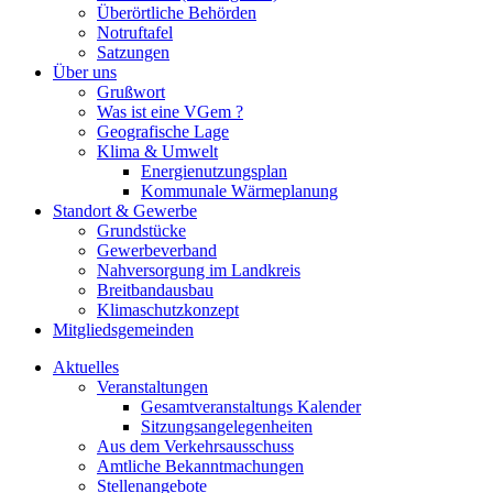
Überörtliche Behörden
Notruftafel
Satzungen
Über uns
Grußwort
Was ist eine VGem ?
Geografische Lage
Klima & Umwelt
Energienutzungsplan
Kommunale Wärmeplanung
Standort & Gewerbe
Grundstücke
Gewerbeverband
Nahversorgung im Landkreis
Breitbandausbau
Klimaschutzkonzept
Mitgliedsgemeinden
Aktuelles
Veranstaltungen
Gesamtveranstaltungs Kalender
Sitzungsangelegenheiten
Aus dem Verkehrsausschuss
Amtliche Bekanntmachungen
Stellenangebote