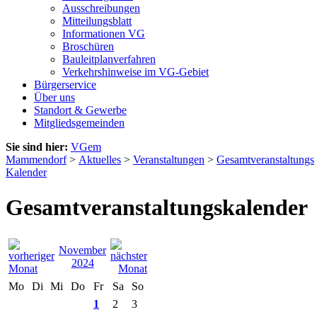
Ausschreibungen
Mitteilungsblatt
Informationen VG
Broschüren
Bauleitplanverfahren
Verkehrshinweise im VG-Gebiet
Bürgerservice
Über uns
Standort & Gewerbe
Mitgliedsgemeinden
Sie sind hier:
VGem
Mammendorf
>
Aktuelles
>
Veranstaltungen
>
Gesamtveranstaltungs
Kalender
Gesamtveranstaltungskalender
November
2024
Mo
Di
Mi
Do
Fr
Sa
So
1
2
3