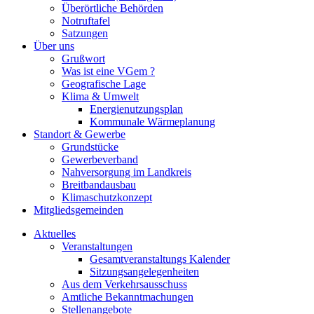
Überörtliche Behörden
Notruftafel
Satzungen
Über uns
Grußwort
Was ist eine VGem ?
Geografische Lage
Klima & Umwelt
Energienutzungsplan
Kommunale Wärmeplanung
Standort & Gewerbe
Grundstücke
Gewerbeverband
Nahversorgung im Landkreis
Breitbandausbau
Klimaschutzkonzept
Mitgliedsgemeinden
Aktuelles
Veranstaltungen
Gesamtveranstaltungs Kalender
Sitzungsangelegenheiten
Aus dem Verkehrsausschuss
Amtliche Bekanntmachungen
Stellenangebote