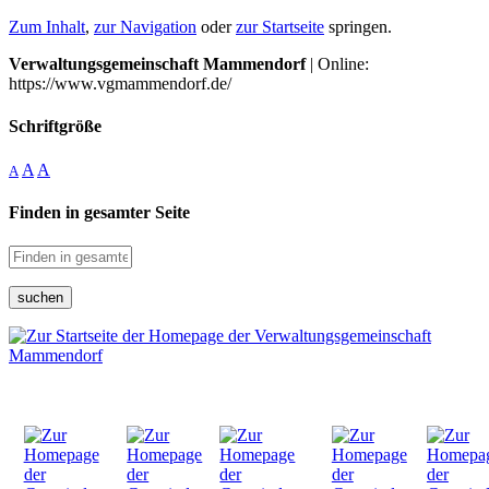
Zum Inhalt
,
zur Navigation
oder
zur Startseite
springen.
Verwaltungsgemeinschaft Mammendorf
| Online:
https://www.vgmammendorf.de/
Schriftgröße
A
A
A
Finden in gesamter Seite
suchen