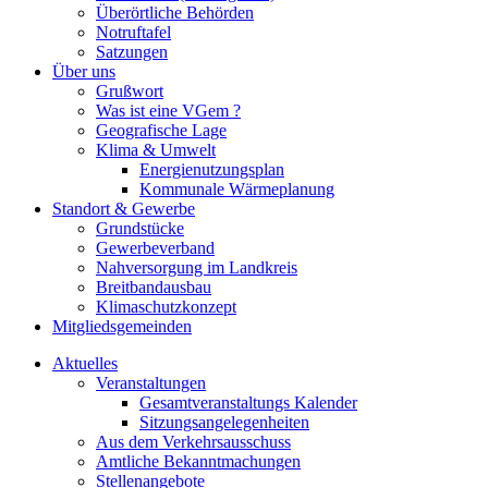
Überörtliche Behörden
Notruftafel
Satzungen
Über uns
Grußwort
Was ist eine VGem ?
Geografische Lage
Klima & Umwelt
Energienutzungsplan
Kommunale Wärmeplanung
Standort & Gewerbe
Grundstücke
Gewerbeverband
Nahversorgung im Landkreis
Breitbandausbau
Klimaschutzkonzept
Mitgliedsgemeinden
Aktuelles
Veranstaltungen
Gesamtveranstaltungs Kalender
Sitzungsangelegenheiten
Aus dem Verkehrsausschuss
Amtliche Bekanntmachungen
Stellenangebote