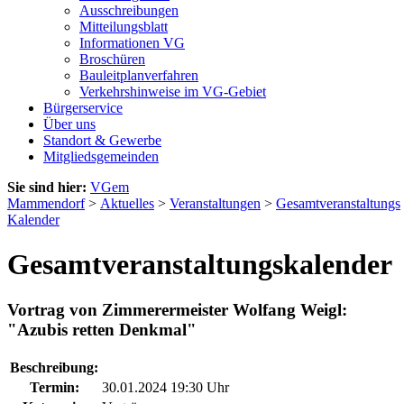
Ausschreibungen
Mitteilungsblatt
Informationen VG
Broschüren
Bauleitplanverfahren
Verkehrshinweise im VG-Gebiet
Bürgerservice
Über uns
Standort & Gewerbe
Mitgliedsgemeinden
Sie sind hier:
VGem
Mammendorf
>
Aktuelles
>
Veranstaltungen
>
Gesamtveranstaltungs
Kalender
Gesamtveranstaltungskalender
Vortrag von Zimmerermeister Wolfang Weigl:
"Azubis retten Denkmal"
Beschreibung:
Termin:
30.01.2024 19:30 Uhr