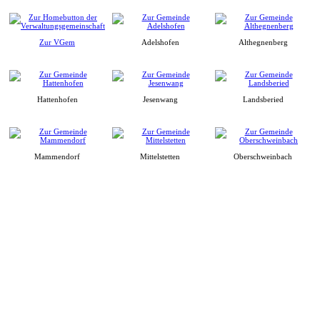
Zur VGem
Adelshofen
Althegnenberg
Hattenhofen
Jesenwang
Landsberied
Mammendorf
Mittelstetten
Oberschweinbach