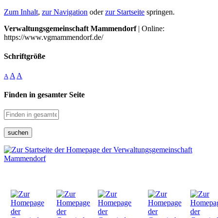
Zum Inhalt
,
zur Navigation
oder
zur Startseite
springen.
Verwaltungsgemeinschaft Mammendorf
| Online:
https://www.vgmammendorf.de/
Schriftgröße
A
A
A
Finden in gesamter Seite
suchen