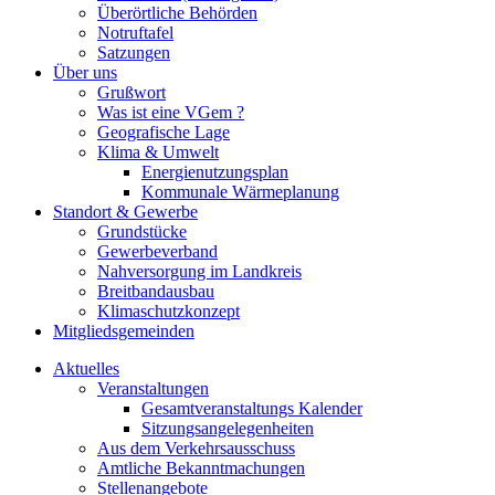
Überörtliche Behörden
Notruftafel
Satzungen
Über uns
Grußwort
Was ist eine VGem ?
Geografische Lage
Klima & Umwelt
Energienutzungsplan
Kommunale Wärmeplanung
Standort & Gewerbe
Grundstücke
Gewerbeverband
Nahversorgung im Landkreis
Breitbandausbau
Klimaschutzkonzept
Mitgliedsgemeinden
Aktuelles
Veranstaltungen
Gesamtveranstaltungs Kalender
Sitzungsangelegenheiten
Aus dem Verkehrsausschuss
Amtliche Bekanntmachungen
Stellenangebote