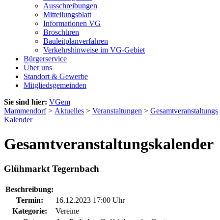
Ausschreibungen
Mitteilungsblatt
Informationen VG
Broschüren
Bauleitplanverfahren
Verkehrshinweise im VG-Gebiet
Bürgerservice
Über uns
Standort & Gewerbe
Mitgliedsgemeinden
Sie sind hier:
VGem
Mammendorf
>
Aktuelles
>
Veranstaltungen
>
Gesamtveranstaltungs
Kalender
Gesamtveranstaltungskalender
Glühmarkt Tegernbach
Beschreibung:
Termin:
16.12.2023 17:00 Uhr
Kategorie:
Vereine