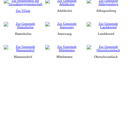
Zur VGem
Adelshofen
Althegnenberg
Hattenhofen
Jesenwang
Landsberied
Mammendorf
Mittelstetten
Oberschweinbach