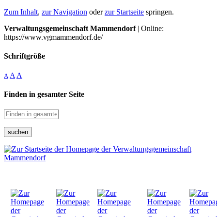
Zum Inhalt
,
zur Navigation
oder
zur Startseite
springen.
Verwaltungsgemeinschaft Mammendorf
| Online:
https://www.vgmammendorf.de/
Schriftgröße
A
A
A
Finden in gesamter Seite
suchen