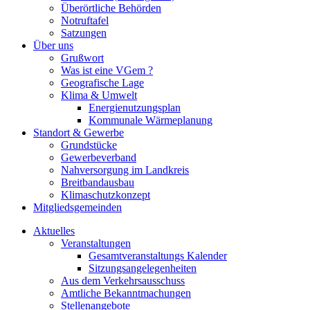
Überörtliche Behörden
Notruftafel
Satzungen
Über uns
Grußwort
Was ist eine VGem ?
Geografische Lage
Klima & Umwelt
Energienutzungsplan
Kommunale Wärmeplanung
Standort & Gewerbe
Grundstücke
Gewerbeverband
Nahversorgung im Landkreis
Breitbandausbau
Klimaschutzkonzept
Mitgliedsgemeinden
Aktuelles
Veranstaltungen
Gesamtveranstaltungs Kalender
Sitzungsangelegenheiten
Aus dem Verkehrsausschuss
Amtliche Bekanntmachungen
Stellenangebote