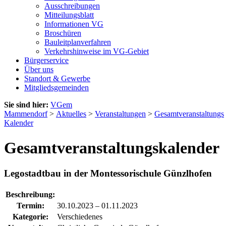
Ausschreibungen
Mitteilungsblatt
Informationen VG
Broschüren
Bauleitplanverfahren
Verkehrshinweise im VG-Gebiet
Bürgerservice
Über uns
Standort & Gewerbe
Mitgliedsgemeinden
Sie sind hier:
VGem
Mammendorf
>
Aktuelles
>
Veranstaltungen
>
Gesamtveranstaltungs
Kalender
Gesamtveranstaltungskalender
Legostadtbau in der Montessorischule Günzlhofen
Beschreibung:
Termin:
30.10.2023
–
01.11.2023
Kategorie:
Verschiedenes