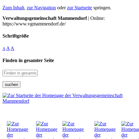
Zum Inhalt
,
zur Navigation
oder
zur Startseite
springen.
Verwaltungsgemeinschaft Mammendorf
| Online:
https://www.vgmammendorf.de/
Schriftgröße
A
A
A
Finden in gesamter Seite
suchen