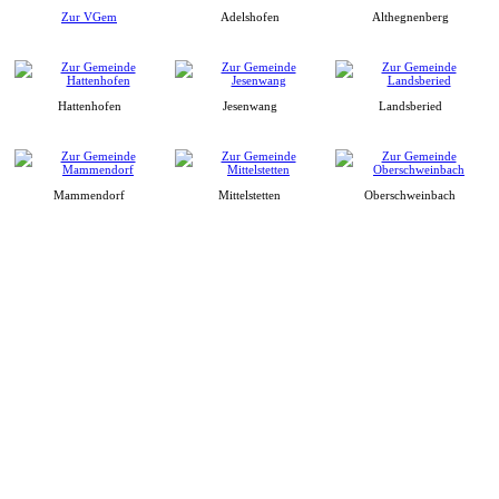
Zur VGem
Adelshofen
Althegnenberg
Hattenhofen
Jesenwang
Landsberied
Mammendorf
Mittelstetten
Oberschweinbach