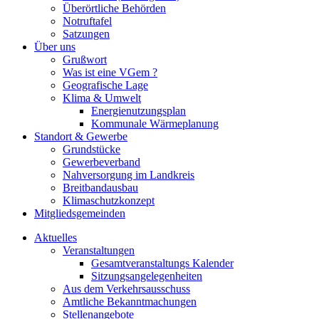
Überörtliche Behörden
Notruftafel
Satzungen
Über uns
Grußwort
Was ist eine VGem ?
Geografische Lage
Klima & Umwelt
Energienutzungsplan
Kommunale Wärmeplanung
Standort & Gewerbe
Grundstücke
Gewerbeverband
Nahversorgung im Landkreis
Breitbandausbau
Klimaschutzkonzept
Mitgliedsgemeinden
Aktuelles
Veranstaltungen
Gesamtveranstaltungs Kalender
Sitzungsangelegenheiten
Aus dem Verkehrsausschuss
Amtliche Bekanntmachungen
Stellenangebote