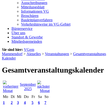
Ausschreibungen
Mitteilungsblatt
Informationen VG
Broschüren
Bauleitplanverfahren
Verkehrshinweise im VG-Gebiet
Bürgerservice
Über uns
Standort & Gewerbe
Mitgliedsgemeinden
Sie sind hier:
VGem
Mammendorf
>
Aktuelles
>
Veranstaltungen
>
Gesamtveranstaltungs
Kalender
Gesamtveranstaltungskalender
September
2025
Mo
Di
Mi
Do
Fr
Sa
So
1
2
3
4
5
6
7