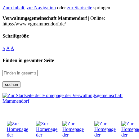
Zum Inhalt
,
zur Navigation
oder
zur Startseite
springen.
Verwaltungsgemeinschaft Mammendorf
| Online:
https://www.vgmammendorf.de/
Schriftgröße
A
A
A
Finden in gesamter Seite
suchen