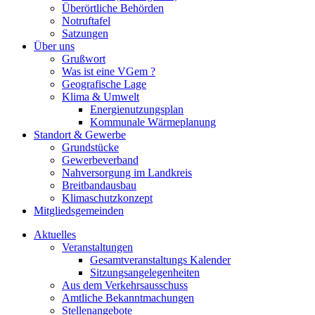
Überörtliche Behörden
Notruftafel
Satzungen
Über uns
Grußwort
Was ist eine VGem ?
Geografische Lage
Klima & Umwelt
Energienutzungsplan
Kommunale Wärmeplanung
Standort & Gewerbe
Grundstücke
Gewerbeverband
Nahversorgung im Landkreis
Breitbandausbau
Klimaschutzkonzept
Mitgliedsgemeinden
Aktuelles
Veranstaltungen
Gesamtveranstaltungs Kalender
Sitzungsangelegenheiten
Aus dem Verkehrsausschuss
Amtliche Bekanntmachungen
Stellenangebote