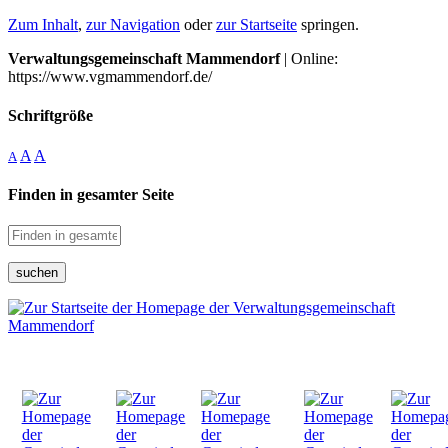
Zum Inhalt
,
zur Navigation
oder
zur Startseite
springen.
Verwaltungsgemeinschaft Mammendorf
| Online:
https://www.vgmammendorf.de/
Schriftgröße
A
A
A
Finden in gesamter Seite
suchen