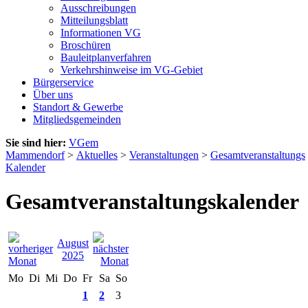
Ausschreibungen
Mitteilungsblatt
Informationen VG
Broschüren
Bauleitplanverfahren
Verkehrshinweise im VG-Gebiet
Bürgerservice
Über uns
Standort & Gewerbe
Mitgliedsgemeinden
Sie sind hier:
VGem
Mammendorf
>
Aktuelles
>
Veranstaltungen
>
Gesamtveranstaltungs
Kalender
Gesamtveranstaltungskalender
August
2025
Mo
Di
Mi
Do
Fr
Sa
So
1
2
3