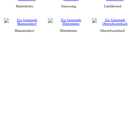
Hattenhofen
Jesenwang
Landsberied
Mammendorf
Mittelstetten
Oberschweinbach