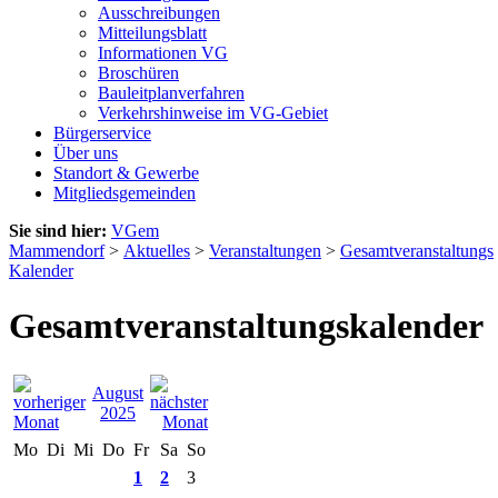
Ausschreibungen
Mitteilungsblatt
Informationen VG
Broschüren
Bauleitplanverfahren
Verkehrshinweise im VG-Gebiet
Bürgerservice
Über uns
Standort & Gewerbe
Mitgliedsgemeinden
Sie sind hier:
VGem
Mammendorf
>
Aktuelles
>
Veranstaltungen
>
Gesamtveranstaltungs
Kalender
Gesamtveranstaltungskalender
August
2025
Mo
Di
Mi
Do
Fr
Sa
So
1
2
3