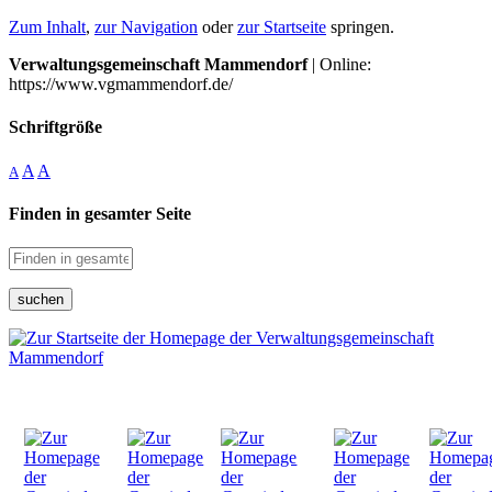
Zum Inhalt
,
zur Navigation
oder
zur Startseite
springen.
Verwaltungsgemeinschaft Mammendorf
| Online:
https://www.vgmammendorf.de/
Schriftgröße
A
A
A
Finden in gesamter Seite
suchen