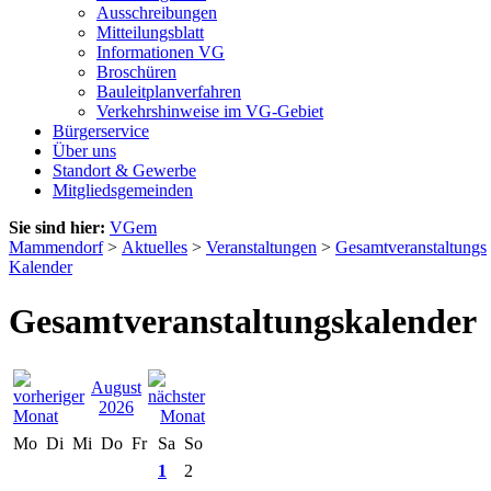
Ausschreibungen
Mitteilungsblatt
Informationen VG
Broschüren
Bauleitplanverfahren
Verkehrshinweise im VG-Gebiet
Bürgerservice
Über uns
Standort & Gewerbe
Mitgliedsgemeinden
Sie sind hier:
VGem
Mammendorf
>
Aktuelles
>
Veranstaltungen
>
Gesamtveranstaltungs
Kalender
Gesamtveranstaltungskalender
August
2026
Mo
Di
Mi
Do
Fr
Sa
So
1
2