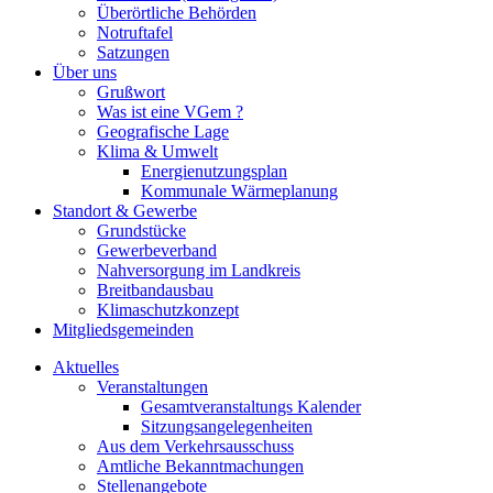
Überörtliche Behörden
Notruftafel
Satzungen
Über uns
Grußwort
Was ist eine VGem ?
Geografische Lage
Klima & Umwelt
Energienutzungsplan
Kommunale Wärmeplanung
Standort & Gewerbe
Grundstücke
Gewerbeverband
Nahversorgung im Landkreis
Breitbandausbau
Klimaschutzkonzept
Mitgliedsgemeinden
Aktuelles
Veranstaltungen
Gesamtveranstaltungs Kalender
Sitzungsangelegenheiten
Aus dem Verkehrsausschuss
Amtliche Bekanntmachungen
Stellenangebote