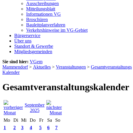
Ausschreibungen
Mitteilungsblatt
Informationen VG
Broschüren
Bauleitplanverfahren
Verkehrshinweise im VG-Gebiet
Bürgerservice
Über uns
Standort & Gewerbe
Mitgliedsgemeinden
Sie sind hier:
VGem
Mammendorf
>
Aktuelles
>
Veranstaltungen
>
Gesamtveranstaltungs
Kalender
Gesamtveranstaltungskalender
September
2025
Mo
Di
Mi
Do
Fr
Sa
So
1
2
3
4
5
6
7