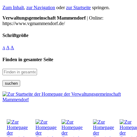
Zum Inhalt
,
zur Navigation
oder
zur Startseite
springen.
Verwaltungsgemeinschaft Mammendorf
| Online:
https://www.vgmammendorf.de/
Schriftgröße
A
A
A
Finden in gesamter Seite
suchen