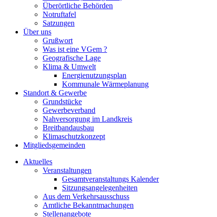
Überörtliche Behörden
Notruftafel
Satzungen
Über uns
Grußwort
Was ist eine VGem ?
Geografische Lage
Klima & Umwelt
Energienutzungsplan
Kommunale Wärmeplanung
Standort & Gewerbe
Grundstücke
Gewerbeverband
Nahversorgung im Landkreis
Breitbandausbau
Klimaschutzkonzept
Mitgliedsgemeinden
Aktuelles
Veranstaltungen
Gesamtveranstaltungs Kalender
Sitzungsangelegenheiten
Aus dem Verkehrsausschuss
Amtliche Bekanntmachungen
Stellenangebote