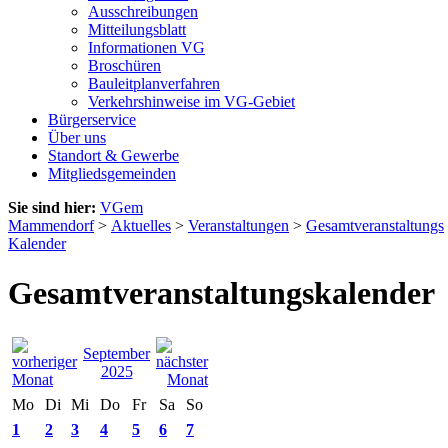
Ausschreibungen
Mitteilungsblatt
Informationen VG
Broschüren
Bauleitplanverfahren
Verkehrshinweise im VG-Gebiet
Bürgerservice
Über uns
Standort & Gewerbe
Mitgliedsgemeinden
Sie sind hier:
VGem
Mammendorf
>
Aktuelles
>
Veranstaltungen
>
Gesamtveranstaltungs
Kalender
Gesamtveranstaltungskalender
September
2025
Mo
Di
Mi
Do
Fr
Sa
So
1
2
3
4
5
6
7