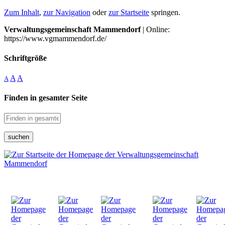
Zum Inhalt
,
zur Navigation
oder
zur Startseite
springen.
Verwaltungsgemeinschaft Mammendorf
| Online:
https://www.vgmammendorf.de/
Schriftgröße
A
A
A
Finden in gesamter Seite
suchen