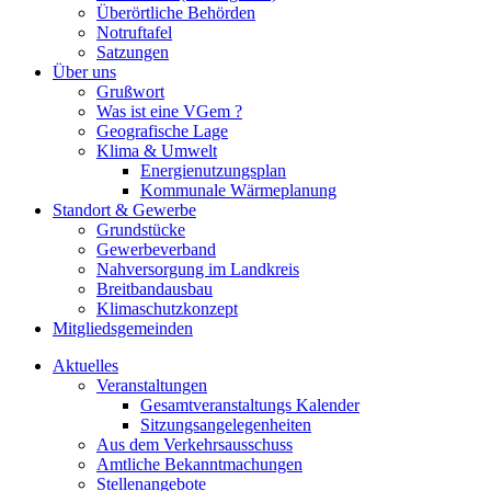
Überörtliche Behörden
Notruftafel
Satzungen
Über uns
Grußwort
Was ist eine VGem ?
Geografische Lage
Klima & Umwelt
Energienutzungsplan
Kommunale Wärmeplanung
Standort & Gewerbe
Grundstücke
Gewerbeverband
Nahversorgung im Landkreis
Breitbandausbau
Klimaschutzkonzept
Mitgliedsgemeinden
Aktuelles
Veranstaltungen
Gesamtveranstaltungs Kalender
Sitzungsangelegenheiten
Aus dem Verkehrsausschuss
Amtliche Bekanntmachungen
Stellenangebote