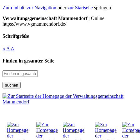
Zum Inhalt
,
zur Navigation
oder
zur Startseite
springen.
Verwaltungsgemeinschaft Mammendorf
| Online:
https://www.vgmammendorf.de/
Schriftgröße
A
A
A
Finden in gesamter Seite
suchen