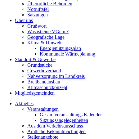
Überörtliche Behörden
Notruftafel
Satzungen
Über uns
Grußwort
Was ist eine VGem ?
Geografische Lage
Klima & Umwelt
Energienutzungsplan
Kommunale Wärmeplanung
Standort & Gewerbe
Grundstücke
Gewerbeverband
Nahversorgung im Landkreis
Breitbandausbau
Klimaschutzkonzept
Mitgliedsgemeinden
Aktuelles
Veranstaltungen
Gesamtveranstaltungs Kalender
Sitzungsangelegenheiten
Aus dem Verkehrsausschuss
Amtliche Bekanntmachungen
Stellenangebote