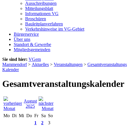
Ausschreibungen
Mitteilungsblatt
Informationen VG
Broschüren
Bauleitplanverfahren
Verkehrshinweise im VG-Gebiet
Bürgerservice
Über uns
Standort & Gewerbe
Mitgliedsgemeinden
Sie sind hier:
VGem
Mammendorf
>
Aktuelles
>
Veranstaltungen
>
Gesamtveranstaltungs
Kalender
Gesamtveranstaltungskalender
August
2025
Mo
Di
Mi
Do
Fr
Sa
So
1
2
3