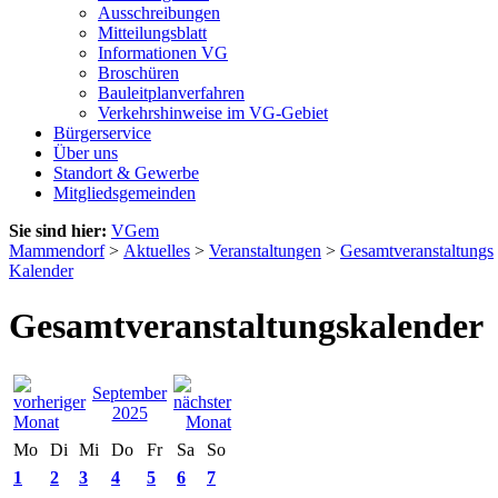
Ausschreibungen
Mitteilungsblatt
Informationen VG
Broschüren
Bauleitplanverfahren
Verkehrshinweise im VG-Gebiet
Bürgerservice
Über uns
Standort & Gewerbe
Mitgliedsgemeinden
Sie sind hier:
VGem
Mammendorf
>
Aktuelles
>
Veranstaltungen
>
Gesamtveranstaltungs
Kalender
Gesamtveranstaltungskalender
September
2025
Mo
Di
Mi
Do
Fr
Sa
So
1
2
3
4
5
6
7