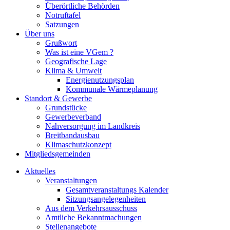
Überörtliche Behörden
Notruftafel
Satzungen
Über uns
Grußwort
Was ist eine VGem ?
Geografische Lage
Klima & Umwelt
Energienutzungsplan
Kommunale Wärmeplanung
Standort & Gewerbe
Grundstücke
Gewerbeverband
Nahversorgung im Landkreis
Breitbandausbau
Klimaschutzkonzept
Mitgliedsgemeinden
Aktuelles
Veranstaltungen
Gesamtveranstaltungs Kalender
Sitzungsangelegenheiten
Aus dem Verkehrsausschuss
Amtliche Bekanntmachungen
Stellenangebote