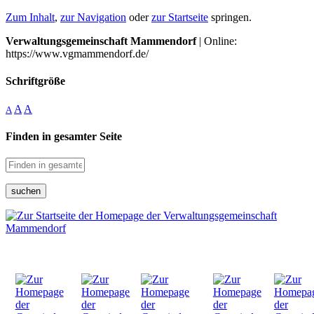
Zum Inhalt
,
zur Navigation
oder
zur Startseite
springen.
Verwaltungsgemeinschaft Mammendorf
| Online:
https://www.vgmammendorf.de/
Schriftgröße
A
A
A
Finden in gesamter Seite
suchen