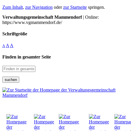
Zum Inhalt
,
zur Navigation
oder
zur Startseite
springen.
Verwaltungsgemeinschaft Mammendorf
| Online:
https://www.vgmammendorf.de/
Schriftgröße
A
A
A
Finden in gesamter Seite
suchen