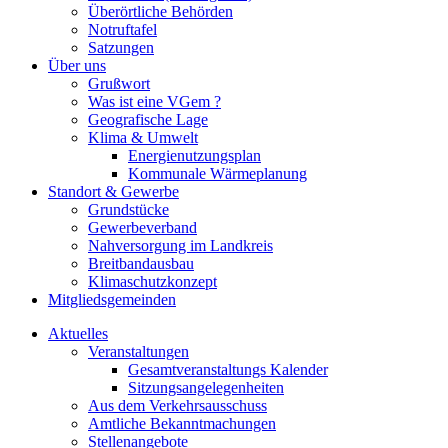
Überörtliche Behörden
Notruftafel
Satzungen
Über uns
Grußwort
Was ist eine VGem ?
Geografische Lage
Klima & Umwelt
Energienutzungsplan
Kommunale Wärmeplanung
Standort & Gewerbe
Grundstücke
Gewerbeverband
Nahversorgung im Landkreis
Breitbandausbau
Klimaschutzkonzept
Mitgliedsgemeinden
Aktuelles
Veranstaltungen
Gesamtveranstaltungs Kalender
Sitzungsangelegenheiten
Aus dem Verkehrsausschuss
Amtliche Bekanntmachungen
Stellenangebote