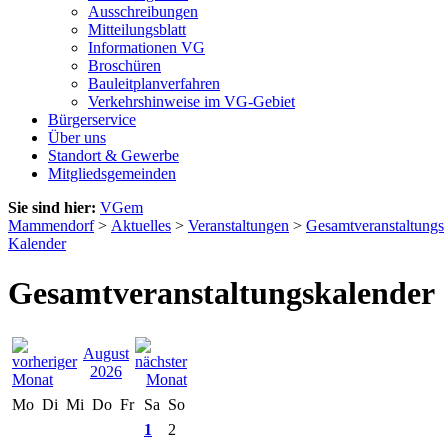
Ausschreibungen
Mitteilungsblatt
Informationen VG
Broschüren
Bauleitplanverfahren
Verkehrshinweise im VG-Gebiet
Bürgerservice
Über uns
Standort & Gewerbe
Mitgliedsgemeinden
Sie sind hier:
VGem
Mammendorf
>
Aktuelles
>
Veranstaltungen
>
Gesamtveranstaltungs
Kalender
Gesamtveranstaltungskalender
August
2026
Mo
Di
Mi
Do
Fr
Sa
So
1
2