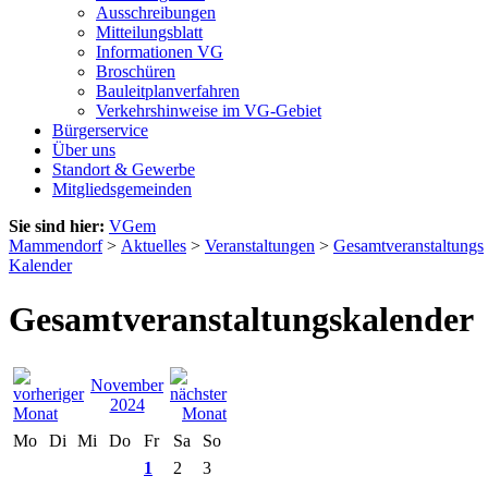
Ausschreibungen
Mitteilungsblatt
Informationen VG
Broschüren
Bauleitplanverfahren
Verkehrshinweise im VG-Gebiet
Bürgerservice
Über uns
Standort & Gewerbe
Mitgliedsgemeinden
Sie sind hier:
VGem
Mammendorf
>
Aktuelles
>
Veranstaltungen
>
Gesamtveranstaltungs
Kalender
Gesamtveranstaltungskalender
November
2024
Mo
Di
Mi
Do
Fr
Sa
So
1
2
3