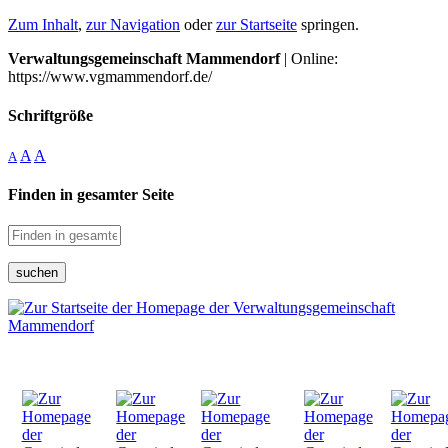
Zum Inhalt
,
zur Navigation
oder
zur Startseite
springen.
Verwaltungsgemeinschaft Mammendorf
| Online:
https://www.vgmammendorf.de/
Schriftgröße
A
A
A
Finden in gesamter Seite
suchen