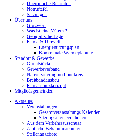
Überörtliche Behörden
Notruftafel
Satzungen
Über uns
Grußwort
Was ist eine VGem ?
Geografische Lage
Klima & Umwelt
Energienutzungsplan
Kommunale Wärmeplanung
Standort & Gewerbe
Grundstücke
Gewerbeverband
Nahversorgung im Landkreis
Breitbandausbau
Klimaschutzkonzept
Mitgliedsgemeinden
Aktuelles
Veranstaltungen
Gesamtveranstaltungs Kalender
Sitzungsangelegenheiten
Aus dem Verkehrsausschuss
Amtliche Bekanntmachungen
Stellenangebote