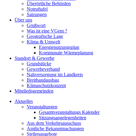
Überörtliche Behörden
Notruftafel
Satzungen
Über uns
Grußwort
Was ist eine VGem ?
Geografische Lage
Klima & Umwelt
Energienutzungsplan
Kommunale Wärmeplanung
Standort & Gewerbe
Grundstücke
Gewerbeverband
Nahversorgung im Landkreis
Breitbandausbau
Klimaschutzkonzept
Mitgliedsgemeinden
Aktuelles
Veranstaltungen
Gesamtveranstaltungs Kalender
Sitzungsangelegenheiten
Aus dem Verkehrsausschuss
Amtliche Bekanntmachungen
Stellenangebote