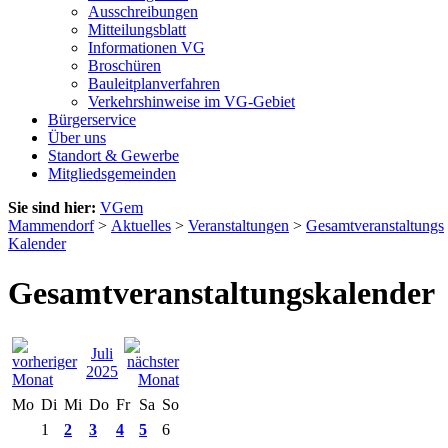
Ausschreibungen
Mitteilungsblatt
Informationen VG
Broschüren
Bauleitplanverfahren
Verkehrshinweise im VG-Gebiet
Bürgerservice
Über uns
Standort & Gewerbe
Mitgliedsgemeinden
Sie sind hier:
VGem
Mammendorf
>
Aktuelles
>
Veranstaltungen
>
Gesamtveranstaltungs
Kalender
Gesamtveranstaltungskalender
Juli
2025
Mo
Di
Mi
Do
Fr
Sa
So
1
2
3
4
5
6