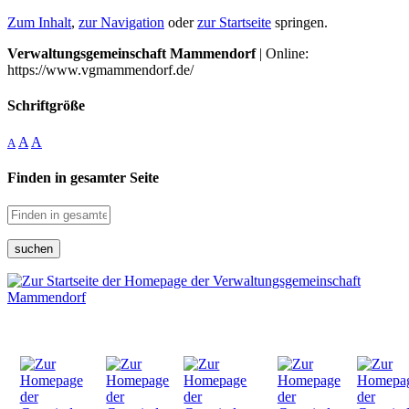
Zum Inhalt
,
zur Navigation
oder
zur Startseite
springen.
Verwaltungsgemeinschaft Mammendorf
| Online:
https://www.vgmammendorf.de/
Schriftgröße
A
A
A
Finden in gesamter Seite
suchen