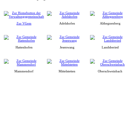
Zur VGem
Adelshofen
Althegnenberg
Hattenhofen
Jesenwang
Landsberied
Mammendorf
Mittelstetten
Oberschweinbach