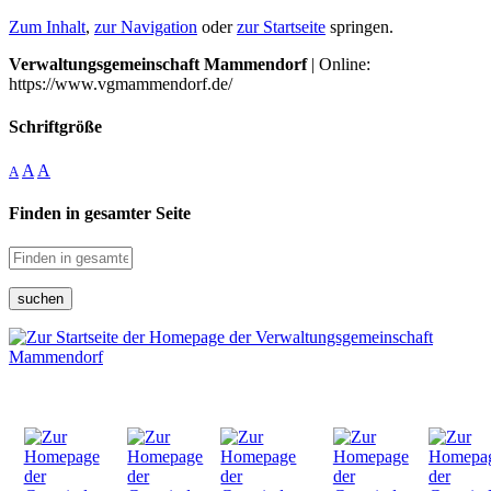
Zum Inhalt
,
zur Navigation
oder
zur Startseite
springen.
Verwaltungsgemeinschaft Mammendorf
| Online:
https://www.vgmammendorf.de/
Schriftgröße
A
A
A
Finden in gesamter Seite
suchen