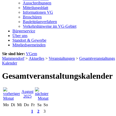
Ausschreibungen
Mitteilungsblatt
Informationen VG
Broschüren
Bauleitplanverfahren
Verkehrshinweise im VG-Gebiet
Bürgerservice
Über uns
Standort & Gewerbe
Mitgliedsgemeinden
Sie sind hier:
VGem
Mammendorf
>
Aktuelles
>
Veranstaltungen
>
Gesamtveranstaltungs
Kalender
Gesamtveranstaltungskalender
August
2025
Mo
Di
Mi
Do
Fr
Sa
So
1
2
3