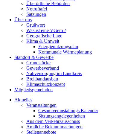
Überörtliche Behörden
Notruftafel
Satzungen
Über uns
Grußwort
Was ist eine VGem ?
Geografische Lage
Klima & Umwelt
Energienutzungsplan
Kommunale Wärmeplanung
Standort & Gewerbe
Grundstücke
Gewerbeverband
Nahversorgung im Landkreis
Breitbandausbau
Klimaschutzkonzept
Mitgliedsgemeinden
Aktuelles
Veranstaltungen
Gesamtveranstaltungs Kalender
Sitzungsangelegenheiten
Aus dem Verkehrsausschuss
Amtliche Bekanntmachungen
Stellenangebote