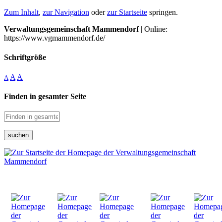
Zum Inhalt
,
zur Navigation
oder
zur Startseite
springen.
Verwaltungsgemeinschaft Mammendorf
| Online:
https://www.vgmammendorf.de/
Schriftgröße
A
A
A
Finden in gesamter Seite
suchen