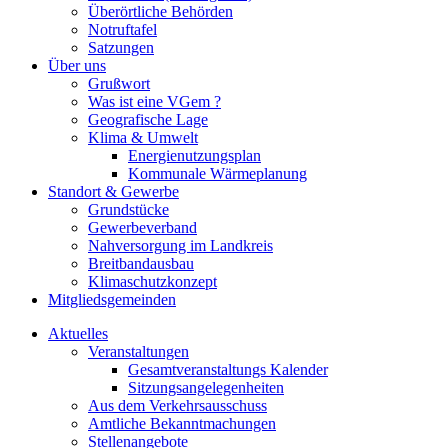
Überörtliche Behörden
Notruftafel
Satzungen
Über uns
Grußwort
Was ist eine VGem ?
Geografische Lage
Klima & Umwelt
Energienutzungsplan
Kommunale Wärmeplanung
Standort & Gewerbe
Grundstücke
Gewerbeverband
Nahversorgung im Landkreis
Breitbandausbau
Klimaschutzkonzept
Mitgliedsgemeinden
Aktuelles
Veranstaltungen
Gesamtveranstaltungs Kalender
Sitzungsangelegenheiten
Aus dem Verkehrsausschuss
Amtliche Bekanntmachungen
Stellenangebote