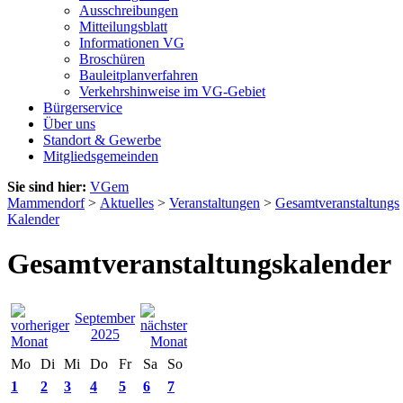
Ausschreibungen
Mitteilungsblatt
Informationen VG
Broschüren
Bauleitplanverfahren
Verkehrshinweise im VG-Gebiet
Bürgerservice
Über uns
Standort & Gewerbe
Mitgliedsgemeinden
Sie sind hier:
VGem
Mammendorf
>
Aktuelles
>
Veranstaltungen
>
Gesamtveranstaltungs
Kalender
Gesamtveranstaltungskalender
September
2025
Mo
Di
Mi
Do
Fr
Sa
So
1
2
3
4
5
6
7