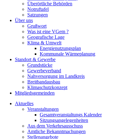
Überörtliche Behörden
Notruftafel
Satzungen
Über uns
Grußwort
Was ist eine VGem ?
Geografische Lage
Klima & Umwelt
Energienutzungsplan
Kommunale Wärmeplanung
Standort & Gewerbe
Grundstücke
Gewerbeverband
Nahversorgung im Landkreis
Breitbandausbau
Klimaschutzkonzept
Mitgliedsgemeinden
Aktuelles
Veranstaltungen
Gesamtveranstaltungs Kalender
Sitzungsangelegenheiten
Aus dem Verkehrsausschuss
Amtliche Bekanntmachungen
Stellenangebote