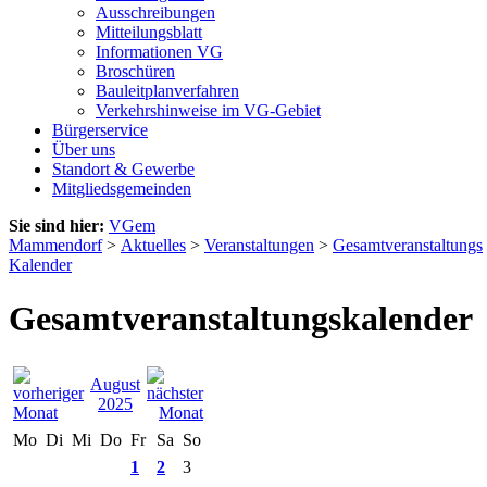
Ausschreibungen
Mitteilungsblatt
Informationen VG
Broschüren
Bauleitplanverfahren
Verkehrshinweise im VG-Gebiet
Bürgerservice
Über uns
Standort & Gewerbe
Mitgliedsgemeinden
Sie sind hier:
VGem
Mammendorf
>
Aktuelles
>
Veranstaltungen
>
Gesamtveranstaltungs
Kalender
Gesamtveranstaltungskalender
August
2025
Mo
Di
Mi
Do
Fr
Sa
So
1
2
3