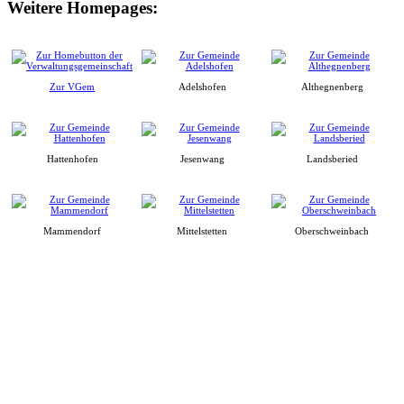
Weitere Homepages:
Zur VGem
Adelshofen
Althegnenberg
Hattenhofen
Jesenwang
Landsberied
Mammendorf
Mittelstetten
Oberschweinbach