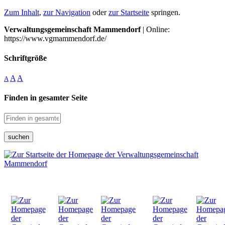
Zum Inhalt
,
zur Navigation
oder
zur Startseite
springen.
Verwaltungsgemeinschaft Mammendorf
| Online:
https://www.vgmammendorf.de/
Schriftgröße
A
A
A
Finden in gesamter Seite
suchen