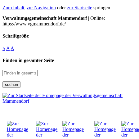
Zum Inhalt
,
zur Navigation
oder
zur Startseite
springen.
Verwaltungsgemeinschaft Mammendorf
| Online:
https://www.vgmammendorf.de/
Schriftgröße
A
A
A
Finden in gesamter Seite
suchen