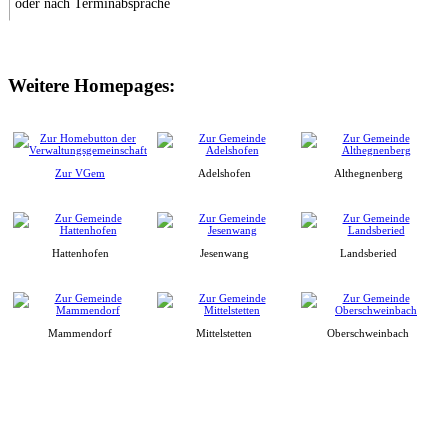
oder nach Terminabsprache
Weitere Homepages:
Zur VGem
Adelshofen
Althegnenberg
Hattenhofen
Jesenwang
Landsberied
Mammendorf
Mittelstetten
Oberschweinbach