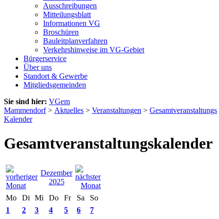
Ausschreibungen
Mitteilungsblatt
Informationen VG
Broschüren
Bauleitplanverfahren
Verkehrshinweise im VG-Gebiet
Bürgerservice
Über uns
Standort & Gewerbe
Mitgliedsgemeinden
Sie sind hier:
VGem
Mammendorf
>
Aktuelles
>
Veranstaltungen
>
Gesamtveranstaltungs
Kalender
Gesamtveranstaltungskalender
Dezember
2025
Mo
Di
Mi
Do
Fr
Sa
So
1
2
3
4
5
6
7