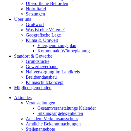
Überörtliche Behörden
Notruftafel
Satzungen
Über uns
Grußwort
Was ist eine VGem ?
Geografische Lage
Klima & Umwelt
Energienutzungsplan
Kommunale Wärmeplanung
Standort & Gewerbe
Grundstücke
Gewerbeverband
Nahversorgung im Landkreis
Breitbandausbau
Klimaschutzkonzept
Mitgliedsgemeinden
Aktuelles
Veranstaltungen
Gesamtveranstaltungs Kalender
Sitzungsangelegenheiten
Aus dem Verkehrsausschuss
Amtliche Bekanntmachungen
Stellenangebote