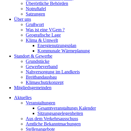
Überörtliche Behörden
Notruftafel
Satzungen
Über uns
Grußwort
Was ist eine VGem ?
Geografische Lage
Klima & Umwelt
Energienutzungsplan
Kommunale Wärmeplanung
Standort & Gewerbe
Grundstücke
Gewerbeverband
Nahversorgung im Landkreis
Breitbandausbau
Klimaschutzkonzept
Mitgliedsgemeinden
Aktuelles
Veranstaltungen
Gesamtveranstaltungs Kalender
Sitzungsangelegenheiten
Aus dem Verkehrsausschuss
Amtliche Bekanntmachungen
Stellenangebote