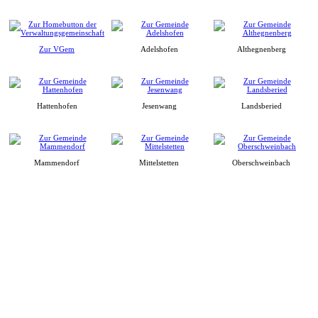
Zur VGem
Adelshofen
Althegnenberg
Hattenhofen
Jesenwang
Landsberied
Mammendorf
Mittelstetten
Oberschweinbach