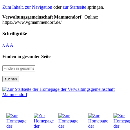
Zum Inhalt
,
zur Navigation
oder
zur Startseite
springen.
Verwaltungsgemeinschaft Mammendorf
| Online:
https://www.vgmammendorf.de/
Schriftgröße
A
A
A
Finden in gesamter Seite
suchen