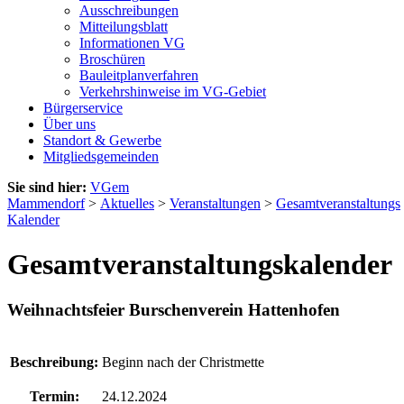
Ausschreibungen
Mitteilungsblatt
Informationen VG
Broschüren
Bauleitplanverfahren
Verkehrshinweise im VG-Gebiet
Bürgerservice
Über uns
Standort & Gewerbe
Mitgliedsgemeinden
Sie sind hier:
VGem
Mammendorf
>
Aktuelles
>
Veranstaltungen
>
Gesamtveranstaltungs
Kalender
Gesamtveranstaltungskalender
Weihnachtsfeier Burschenverein Hattenhofen
Beschreibung:
Beginn nach der Christmette
Termin:
24.12.2024