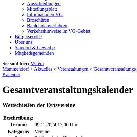
Ausschreibungen
Mitteilungsblatt
Informationen VG
Broschüren
Bauleitplanverfahren
Verkehrshinweise im VG-Gebiet
Bürgerservice
Über uns
Standort & Gewerbe
Mitgliedsgemeinden
Sie sind hier:
VGem
Mammendorf
>
Aktuelles
>
Veranstaltungen
>
Gesamtveranstaltungs
Kalender
Gesamtveranstaltungskalender
Wettschießen der Ortsvereine
Beschreibung:
Termin:
09.11.2024 17:00 Uhr
Kategorie:
Vereine