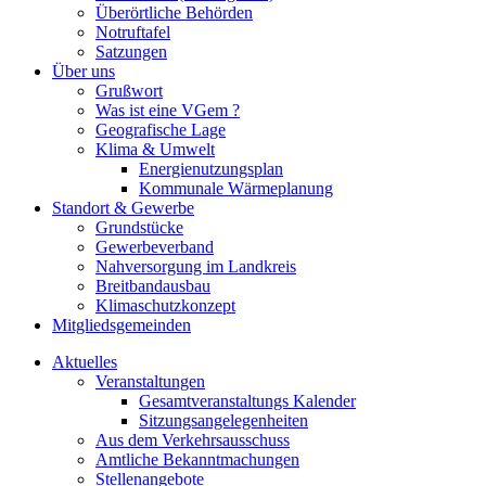
Überörtliche Behörden
Notruftafel
Satzungen
Über uns
Grußwort
Was ist eine VGem ?
Geografische Lage
Klima & Umwelt
Energienutzungsplan
Kommunale Wärmeplanung
Standort & Gewerbe
Grundstücke
Gewerbeverband
Nahversorgung im Landkreis
Breitbandausbau
Klimaschutzkonzept
Mitgliedsgemeinden
Aktuelles
Veranstaltungen
Gesamtveranstaltungs Kalender
Sitzungsangelegenheiten
Aus dem Verkehrsausschuss
Amtliche Bekanntmachungen
Stellenangebote