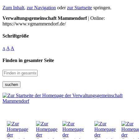
Zum Inhalt
,
zur Navigation
oder
zur Startseite
springen.
Verwaltungsgemeinschaft Mammendorf
| Online:
https://www.vgmammendorf.de/
Schriftgröße
A
A
A
Finden in gesamter Seite
suchen