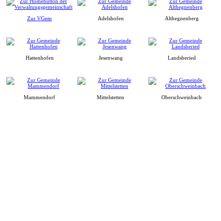
Zur VGem
Adelshofen
Althegnenberg
Hattenhofen
Jesenwang
Landsberied
Mammendorf
Mittelstetten
Oberschweinbach