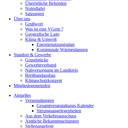
Überörtliche Behörden
Notruftafel
Satzungen
Über uns
Grußwort
Was ist eine VGem ?
Geografische Lage
Klima & Umwelt
Energienutzungsplan
Kommunale Wärmeplanung
Standort & Gewerbe
Grundstücke
Gewerbeverband
Nahversorgung im Landkreis
Breitbandausbau
Klimaschutzkonzept
Mitgliedsgemeinden
Aktuelles
Veranstaltungen
Gesamtveranstaltungs Kalender
Sitzungsangelegenheiten
Aus dem Verkehrsausschuss
Amtliche Bekanntmachungen
Stellenangebote