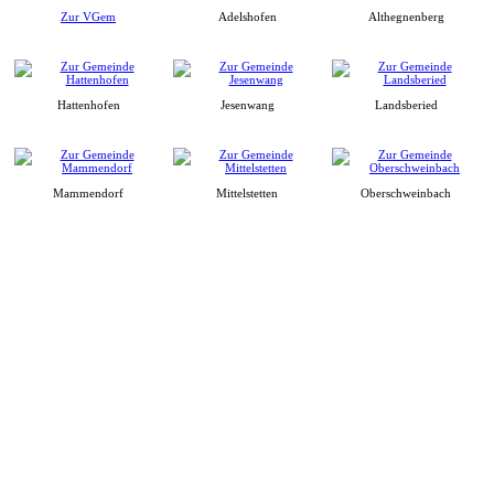
Zur VGem
Adelshofen
Althegnenberg
Hattenhofen
Jesenwang
Landsberied
Mammendorf
Mittelstetten
Oberschweinbach