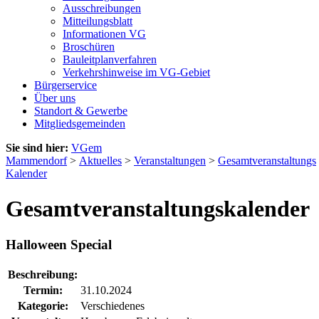
Ausschreibungen
Mitteilungsblatt
Informationen VG
Broschüren
Bauleitplanverfahren
Verkehrshinweise im VG-Gebiet
Bürgerservice
Über uns
Standort & Gewerbe
Mitgliedsgemeinden
Sie sind hier:
VGem
Mammendorf
>
Aktuelles
>
Veranstaltungen
>
Gesamtveranstaltungs
Kalender
Gesamtveranstaltungskalender
Halloween Special
Beschreibung:
Termin:
31.10.2024
Kategorie:
Verschiedenes