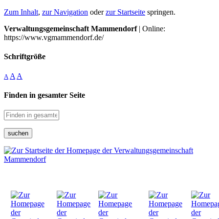
Zum Inhalt
,
zur Navigation
oder
zur Startseite
springen.
Verwaltungsgemeinschaft Mammendorf
| Online:
https://www.vgmammendorf.de/
Schriftgröße
A
A
A
Finden in gesamter Seite
suchen