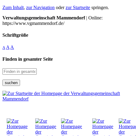
Zum Inhalt
,
zur Navigation
oder
zur Startseite
springen.
Verwaltungsgemeinschaft Mammendorf
| Online:
https://www.vgmammendorf.de/
Schriftgröße
A
A
A
Finden in gesamter Seite
suchen