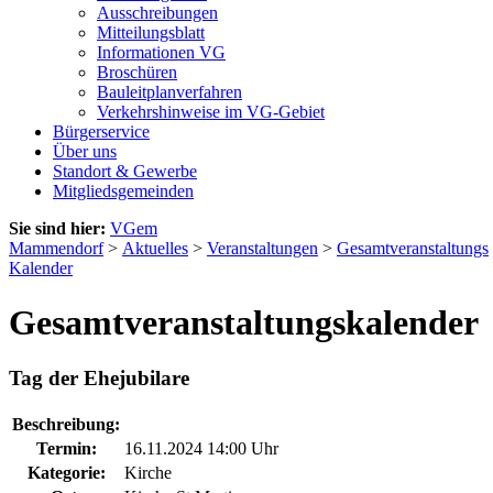
Ausschreibungen
Mitteilungsblatt
Informationen VG
Broschüren
Bauleitplanverfahren
Verkehrshinweise im VG-Gebiet
Bürgerservice
Über uns
Standort & Gewerbe
Mitgliedsgemeinden
Sie sind hier:
VGem
Mammendorf
>
Aktuelles
>
Veranstaltungen
>
Gesamtveranstaltungs
Kalender
Gesamtveranstaltungskalender
Tag der Ehejubilare
Beschreibung:
Termin:
16.11.2024 14:00 Uhr
Kategorie:
Kirche