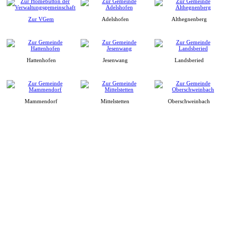
Zur VGem
Adelshofen
Althegnenberg
Hattenhofen
Jesenwang
Landsberied
Mammendorf
Mittelstetten
Oberschweinbach