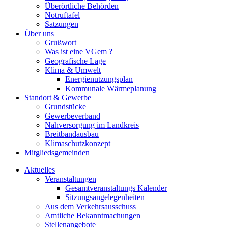
Überörtliche Behörden
Notruftafel
Satzungen
Über uns
Grußwort
Was ist eine VGem ?
Geografische Lage
Klima & Umwelt
Energienutzungsplan
Kommunale Wärmeplanung
Standort & Gewerbe
Grundstücke
Gewerbeverband
Nahversorgung im Landkreis
Breitbandausbau
Klimaschutzkonzept
Mitgliedsgemeinden
Aktuelles
Veranstaltungen
Gesamtveranstaltungs Kalender
Sitzungsangelegenheiten
Aus dem Verkehrsausschuss
Amtliche Bekanntmachungen
Stellenangebote