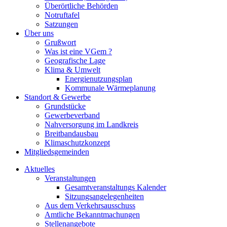
Überörtliche Behörden
Notruftafel
Satzungen
Über uns
Grußwort
Was ist eine VGem ?
Geografische Lage
Klima & Umwelt
Energienutzungsplan
Kommunale Wärmeplanung
Standort & Gewerbe
Grundstücke
Gewerbeverband
Nahversorgung im Landkreis
Breitbandausbau
Klimaschutzkonzept
Mitgliedsgemeinden
Aktuelles
Veranstaltungen
Gesamtveranstaltungs Kalender
Sitzungsangelegenheiten
Aus dem Verkehrsausschuss
Amtliche Bekanntmachungen
Stellenangebote