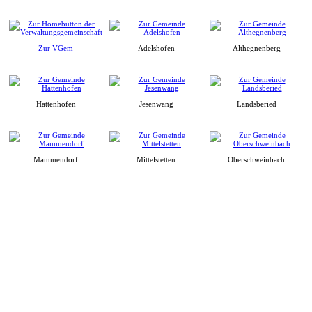
Zur VGem
Adelshofen
Althegnenberg
Hattenhofen
Jesenwang
Landsberied
Mammendorf
Mittelstetten
Oberschweinbach