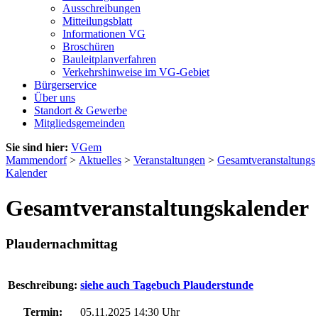
Ausschreibungen
Mitteilungsblatt
Informationen VG
Broschüren
Bauleitplanverfahren
Verkehrshinweise im VG-Gebiet
Bürgerservice
Über uns
Standort & Gewerbe
Mitgliedsgemeinden
Sie sind hier:
VGem
Mammendorf
>
Aktuelles
>
Veranstaltungen
>
Gesamtveranstaltungs
Kalender
Gesamtveranstaltungskalender
Plaudernachmittag
Beschreibung:
siehe auch Tagebuch Plauderstunde
Termin:
05.11.2025 14:30 Uhr