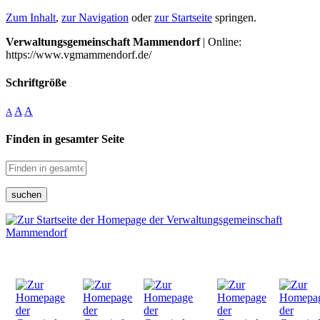
Zum Inhalt
,
zur Navigation
oder
zur Startseite
springen.
Verwaltungsgemeinschaft Mammendorf
| Online:
https://www.vgmammendorf.de/
Schriftgröße
A
A
A
Finden in gesamter Seite
suchen