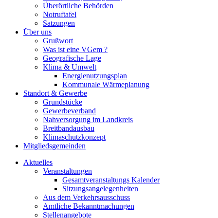
Überörtliche Behörden
Notruftafel
Satzungen
Über uns
Grußwort
Was ist eine VGem ?
Geografische Lage
Klima & Umwelt
Energienutzungsplan
Kommunale Wärmeplanung
Standort & Gewerbe
Grundstücke
Gewerbeverband
Nahversorgung im Landkreis
Breitbandausbau
Klimaschutzkonzept
Mitgliedsgemeinden
Aktuelles
Veranstaltungen
Gesamtveranstaltungs Kalender
Sitzungsangelegenheiten
Aus dem Verkehrsausschuss
Amtliche Bekanntmachungen
Stellenangebote