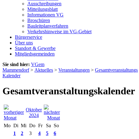
Ausschreibungen
Mitteilungsblatt
Informationen VG
Broschüren
Bauleitplanverfahren
Verkehrshinweise im VG-Gebiet
Bürgerservice
Über uns
Standort & Gewerbe
Mitgliedsgemeinden
Sie sind hier:
VGem
Mammendorf
>
Aktuelles
>
Veranstaltungen
>
Gesamtveranstaltungs
Kalender
Gesamtveranstaltungskalender
Oktober
2024
Mo
Di
Mi
Do
Fr
Sa
So
1
2
3
4
5
6