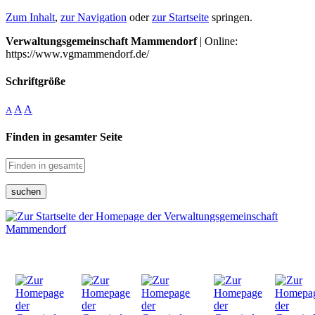
Zum Inhalt
,
zur Navigation
oder
zur Startseite
springen.
Verwaltungsgemeinschaft Mammendorf
| Online:
https://www.vgmammendorf.de/
Schriftgröße
A
A
A
Finden in gesamter Seite
suchen