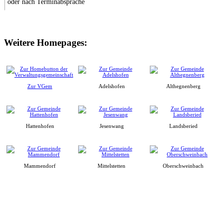
oder nach Terminabsprache
Weitere Homepages:
Zur VGem
Adelshofen
Althegnenberg
Hattenhofen
Jesenwang
Landsberied
Mammendorf
Mittelstetten
Oberschweinbach