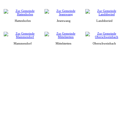
Hattenhofen
Jesenwang
Landsberied
Mammendorf
Mittelstetten
Oberschweinbach