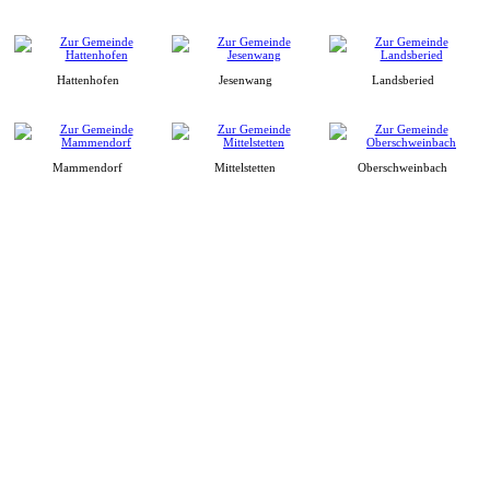
Hattenhofen
Jesenwang
Landsberied
Mammendorf
Mittelstetten
Oberschweinbach