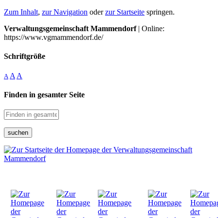
Zum Inhalt
,
zur Navigation
oder
zur Startseite
springen.
Verwaltungsgemeinschaft Mammendorf
| Online:
https://www.vgmammendorf.de/
Schriftgröße
A
A
A
Finden in gesamter Seite
suchen