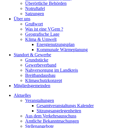
Überörtliche Behörden
Notruftafel
Satzungen
Über uns
Grußwort
Was ist eine VGem ?
Geografische Lage
Klima & Umwelt
Energienutzungsplan
Kommunale Wärmeplanung
Standort & Gewerbe
Grundstücke
Gewerbeverband
Nahversorgung im Landkreis
Breitbandausbau
Klimaschutzkonzept
Mitgliedsgemeinden
Aktuelles
Veranstaltungen
Gesamtveranstaltungs Kalender
Sitzungsangelegenheiten
Aus dem Verkehrsausschuss
Amtliche Bekanntmachungen
Stellenangebote