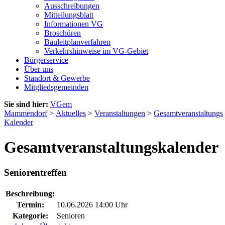
Ausschreibungen
Mitteilungsblatt
Informationen VG
Broschüren
Bauleitplanverfahren
Verkehrshinweise im VG-Gebiet
Bürgerservice
Über uns
Standort & Gewerbe
Mitgliedsgemeinden
Sie sind hier:
VGem
Mammendorf
>
Aktuelles
>
Veranstaltungen
>
Gesamtveranstaltungs
Kalender
Gesamtveranstaltungskalender
Seniorentreffen
Beschreibung:
Termin:
10.06.2026 14:00 Uhr
Kategorie:
Senioren