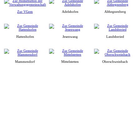
Zur VGem
Adelshofen
Althegnenberg
Hattenhofen
Jesenwang
Landsberied
Mammendorf
Mittelstetten
Oberschweinbach