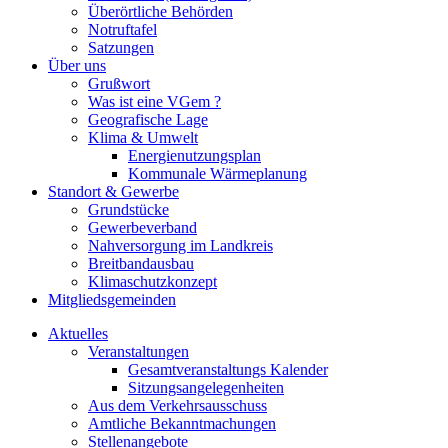
Überörtliche Behörden
Notruftafel
Satzungen
Über uns
Grußwort
Was ist eine VGem ?
Geografische Lage
Klima & Umwelt
Energienutzungsplan
Kommunale Wärmeplanung
Standort & Gewerbe
Grundstücke
Gewerbeverband
Nahversorgung im Landkreis
Breitbandausbau
Klimaschutzkonzept
Mitgliedsgemeinden
Aktuelles
Veranstaltungen
Gesamtveranstaltungs Kalender
Sitzungsangelegenheiten
Aus dem Verkehrsausschuss
Amtliche Bekanntmachungen
Stellenangebote