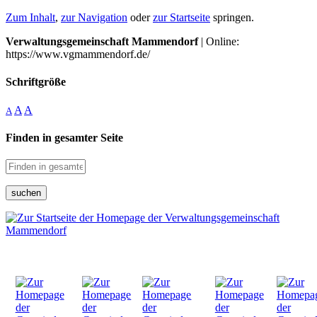
Zum Inhalt
,
zur Navigation
oder
zur Startseite
springen.
Verwaltungsgemeinschaft Mammendorf
| Online:
https://www.vgmammendorf.de/
Schriftgröße
A
A
A
Finden in gesamter Seite
suchen