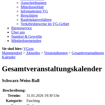
Ausschreibungen
Mitteilungsblatt
Informationen VG
Broschüren
Bauleitplanverfahren
Verkehrshinweise im VG-Gebiet
Bürgerservice
Über uns
Standort & Gewerbe
Mitgliedsgemeinden
Sie sind hier:
VGem
Mammendorf
>
Aktuelles
>
Veranstaltungen
>
Gesamtveranstaltungs
Kalender
Gesamtveranstaltungskalender
Schwarz-Weiss-Ball
Beschreibung:
Termin:
31.01.2026 19:30 Uhr
Kategorie:
Fasching