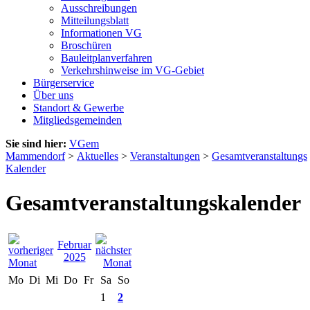
Ausschreibungen
Mitteilungsblatt
Informationen VG
Broschüren
Bauleitplanverfahren
Verkehrshinweise im VG-Gebiet
Bürgerservice
Über uns
Standort & Gewerbe
Mitgliedsgemeinden
Sie sind hier:
VGem
Mammendorf
>
Aktuelles
>
Veranstaltungen
>
Gesamtveranstaltungs
Kalender
Gesamtveranstaltungskalender
Februar
2025
Mo
Di
Mi
Do
Fr
Sa
So
1
2