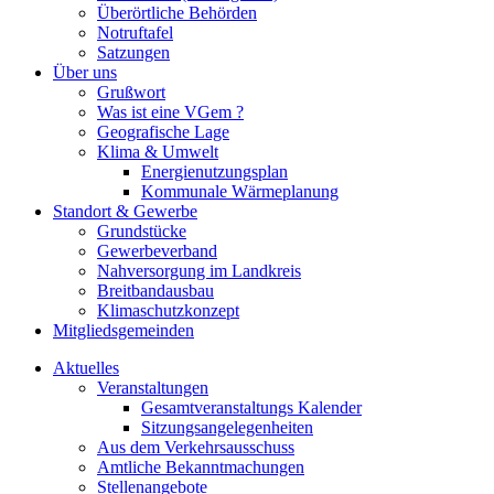
Überörtliche Behörden
Notruftafel
Satzungen
Über uns
Grußwort
Was ist eine VGem ?
Geografische Lage
Klima & Umwelt
Energienutzungsplan
Kommunale Wärmeplanung
Standort & Gewerbe
Grundstücke
Gewerbeverband
Nahversorgung im Landkreis
Breitbandausbau
Klimaschutzkonzept
Mitgliedsgemeinden
Aktuelles
Veranstaltungen
Gesamtveranstaltungs Kalender
Sitzungsangelegenheiten
Aus dem Verkehrsausschuss
Amtliche Bekanntmachungen
Stellenangebote