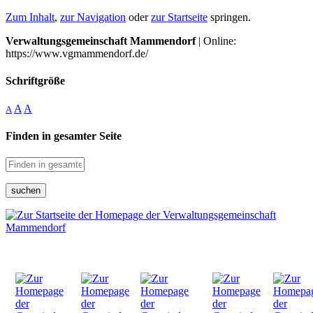
Zum Inhalt
,
zur Navigation
oder
zur Startseite
springen.
Verwaltungsgemeinschaft Mammendorf
| Online:
https://www.vgmammendorf.de/
Schriftgröße
A
A
A
Finden in gesamter Seite
suchen