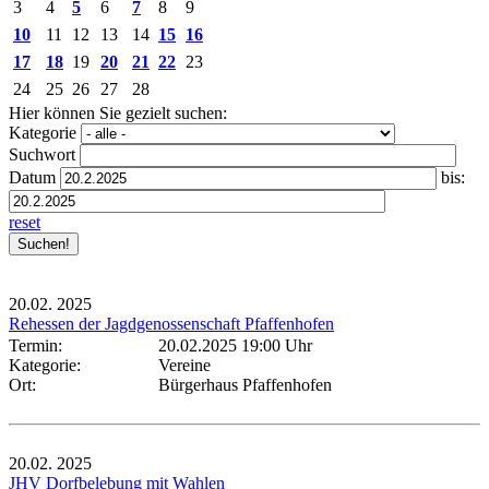
3
4
5
6
7
8
9
10
11
12
13
14
15
16
17
18
19
20
21
22
23
24
25
26
27
28
Hier können Sie gezielt suchen:
Kategorie
Suchwort
Datum
bis:
reset
20.02.
2025
Rehessen der Jagdgenossenschaft Pfaffenhofen
Termin:
20.02.2025 19:00 Uhr
Kategorie:
Vereine
Ort:
Bürgerhaus Pfaffenhofen
20.02.
2025
JHV Dorfbelebung mit Wahlen